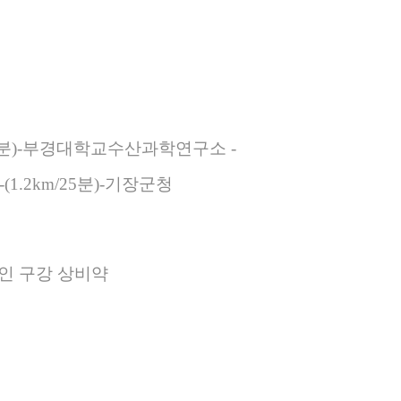
km/40분)-부경대학교수산과학연구소
-
-(1.2km/25분)-기장군청
 개인 구강 상비약