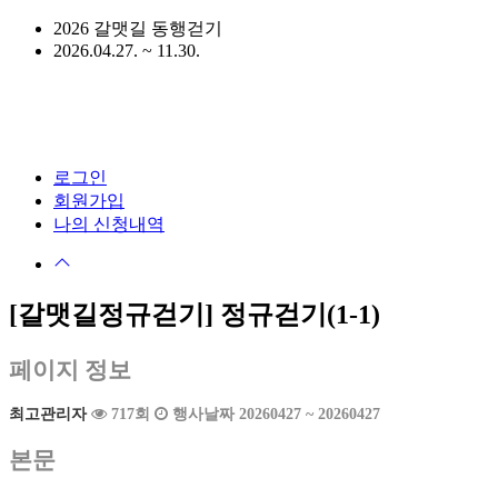
2026 갈맷길 동행걷기
2026.04.27. ~ 11.30.
로그인
회원가입
나의 신청내역
[갈맷길정규걷기]
정규걷기(1-1)
페이지 정보
최고관리자
717회
행사날짜 20260427 ~ 20260427
본문