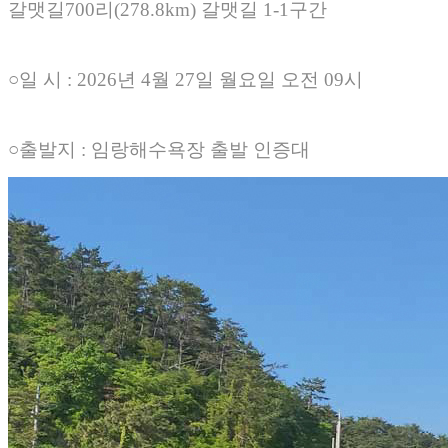
갈맷길700리(278.8km) 갈맷길 1-1구간
○일 시 : 2026년 4월 27일 월요일 오전 09시
○출발지 : 임랑해수욕장 출발 인증대