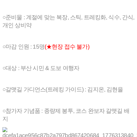
○준비물 : 계절에 맞는 복장, 스틱, 트레킹화, 식수, 간식,
개인 상비약
○마감 인원 : 15명
(★현장 접수 불가)
○대상 : 부산 시민 & 도보 여행자
○갈맷길 가디언스(트레킹 가이드) : 김지온, 김현을
○참가자 기념품 : 종량제 봉투, 코스 완보자 갈맷길 배
지