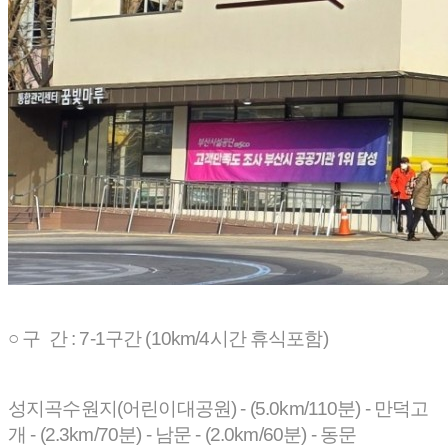
○ 구 간 : 7-1구간 (10km/4시간 휴식포함)
성지곡수원지(어린이대공원) - (5.0km/110분) - 만덕고
개 - (2.3km/70분) - 남문 - (2.0km/60분) - 동문