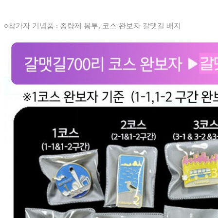
○참가자 기념품 : 종량제 봉투, 코스 완보자 갈맷길 배지