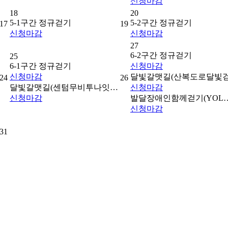
신청
마감
18
20
5-1구간 정규걷기
5-2구간 정규걷기
17
19
신청
마감
신청
마감
27
6-2구간 정규걷기
25
6-1구간 정규걷기
신청
마감
신청
마감
달빛갈맷길(산복도로달빛
24
26
달빛갈맷길(센텀무비투나잇…
신청
마감
신청
마감
발달장애인함께걷기(YOL
신청
마감
31