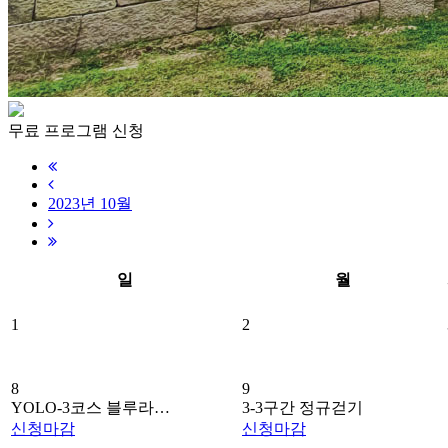
무료 프로그램 신청
2023년 10월
일
월
1
2
8
9
YOLO-3코스 블루라…
3-3구간 정규걷기
신청
마감
신청
마감