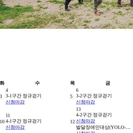
화
수
목
금
4
6
3-1구간 정규걷기
3-2구간 정규걷기
3
5
신청
마감
신청
마감
13
4-2구간 정규걷기
11
4-1구간 정규걷기
신청
마감
10
12
신청
마감
발달장애인대상(YOLO-…