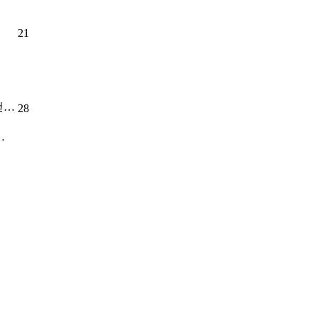
21
걷…
28
…