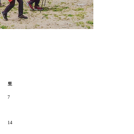
토
7
14