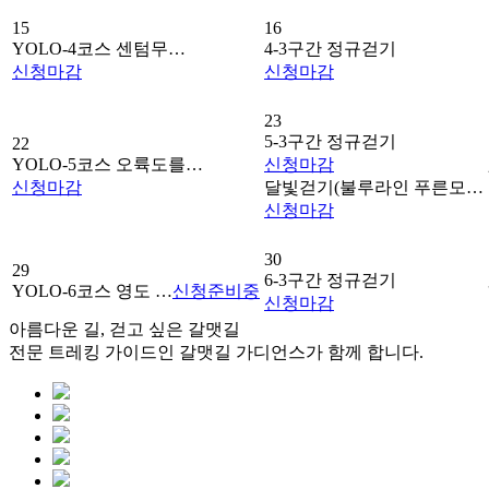
15
16
YOLO-4코스 센텀무…
4-3구간 정규걷기
신청
마감
신청
마감
23
5-3구간 정규걷기
22
YOLO-5코스 오륙도를…
신청
마감
신청
마감
달빛걷기(불루라인 푸른모…
신청
마감
30
29
6-3구간 정규걷기
YOLO-6코스 영도 …
신청
준비중
신청
마감
아름다운 길, 걷고 싶은 갈맷길
전문 트레킹 가이드인 갈맷길 가디언스가 함께 합니다.